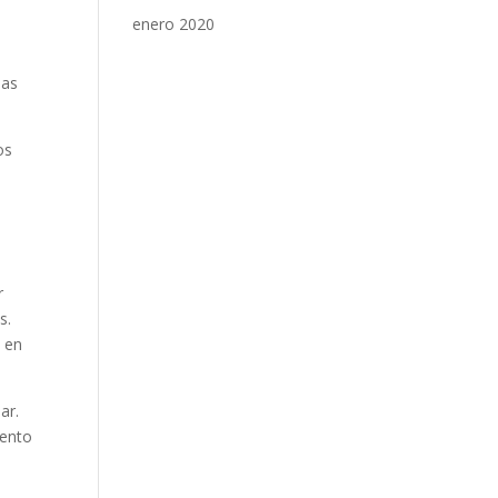
enero 2020
sas
os
r
s.
e en
ar.
iento