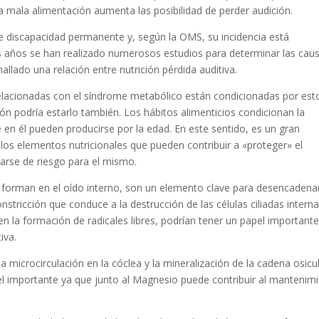
 Una mala alimentación aumenta las posibilidad de perder audición.
de discapacidad permanente y, según la OMS, su incidencia está
os años se han realizado numerosos estudios para determinar las cau
allado una relación entre nutrición pérdida auditiva.
relacionadas con el síndrome metabólico están condicionadas por est
ción podría estarlo también. Los hábitos alimenticios condicionan la
e en él pueden producirse por la edad. En este sentido, es un gran
r los elementos nutricionales que pueden contribuir a «proteger» el
arse de riesgo para el mismo.
se forman en el oído interno, son un elemento clave para desencadena
stricción que conduce a la destrucción de las células ciliadas interna
n la formación de radicales libres, podrían tener un papel important
iva.
a microcirculación en la cóclea y la mineralización de la cadena osicul
el importante ya que junto al Magnesio puede contribuir al mantenim