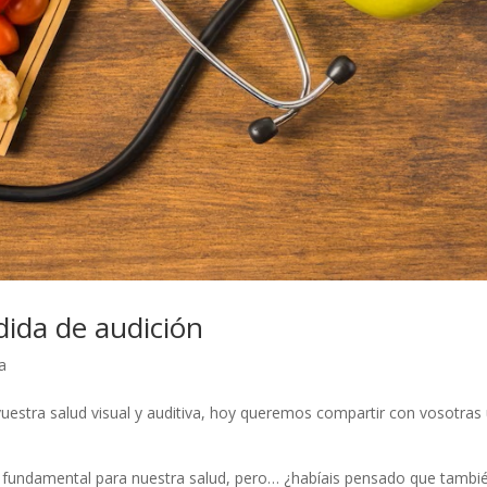
dida de audición
a
uestra salud visual y auditiva, hoy queremos compartir con vosotras
fundamental para nuestra salud, pero… ¿habíais pensado que tambi